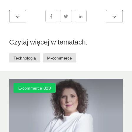
Poprzedni wpis
Następny 
Czytaj więcej w tematach:
Technologia
M-commerce
E-commerce B2B