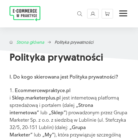
Magazyn E-commerce w praktyce. Rzetelne źród
Strona główna
Polityka prywatności
Polityka prywatności
I. Do kogo skierowana jest Polityka prywatności?
1.
Ecommercewpraktyce.pl
i
Sklep.marketerplus.pl
jest internetową platformą
sprzedażową i portalem (dalej
„Strona
internetowa”
lub
„Sklep”
) prowadzonym przez Grupa
Marketer Sp. z o.o. z siedzibą w Lublinie (ul. Stefczyka
32/5, 20-151 Lublin) (dalej:
„Grupa
Marketer”
lub
„My”
), która przywiązuje szczególną