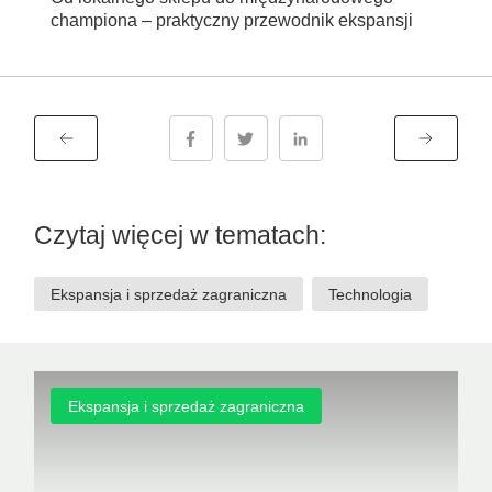
championa – praktyczny przewodnik ekspansji
Poprzedni wpis
Następny 
Czytaj więcej w tematach:
Ekspansja i sprzedaż zagraniczna
Technologia
Ekspansja i sprzedaż zagraniczna