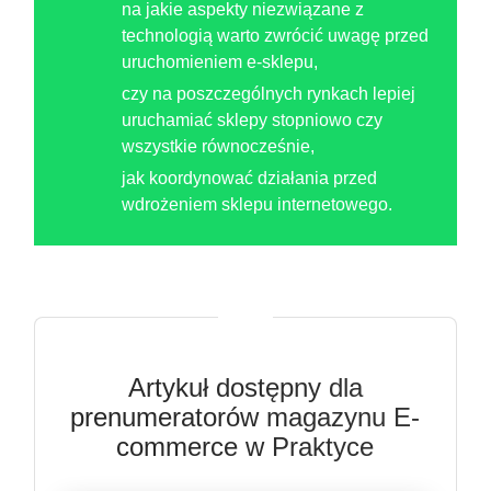
na jakie aspekty niezwiązane z
technologią warto zwrócić uwagę przed
uruchomieniem e-sklepu,
czy na poszczególnych rynkach lepiej
uruchamiać sklepy stopniowo czy
wszystkie równocześnie,
jak koordynować działania przed
wdrożeniem sklepu internetowego.
Artykuł dostępny dla
prenumeratorów magazynu E-
commerce w Praktyce