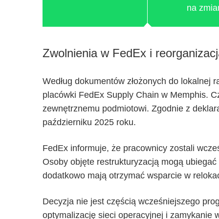
na zmia
Zwolnienia w FedEx i reorganizacj
Według dokumentów złożonych do lokalnej ra
placówki FedEx Supply Chain w Memphis. Cz
zewnętrznemu podmiotowi. Zgodnie z deklara
październiku 2025 roku.
FedEx informuje, że pracownicy zostali wcz
Osoby objęte restrukturyzacją mogą ubiegać s
dodatkowo mają otrzymać wsparcie w relokac
Decyzja nie jest częścią wcześniejszego prog
optymalizację sieci operacyjnej i zamykan