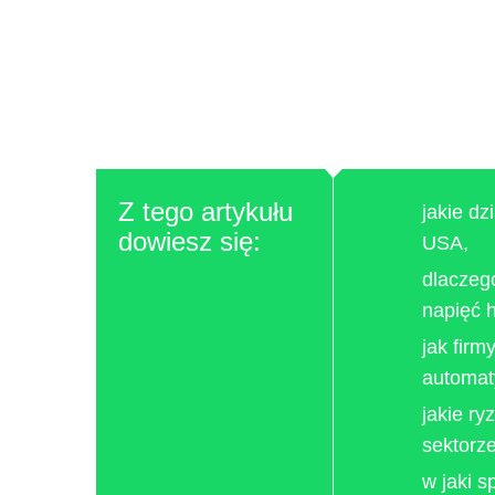
Z tego artykułu
jakie dz
dowiesz się:
USA,
dlaczego
napięć 
jak firm
automat
jakie ry
sektorze
w jaki 