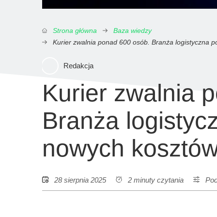
Strona główna
Baza wiedzy
Kurier zwalnia ponad 600 osób. Branża logistyczna po
Redakcja
Kurier zwalnia 
Branża logistyc
nowych kosztów 
28 sierpnia 2025
2 minuty czytania
Po