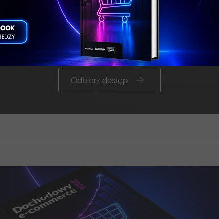
kuj dostęp do dodatkowych mate
Zapisz się na bezpłatny newsletter!
Odbierz dostęp