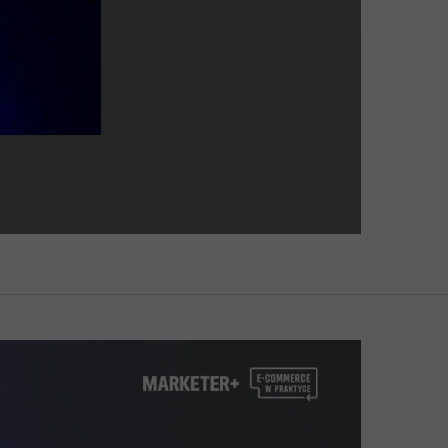
riałów