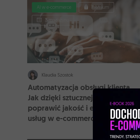
AI w e-commerce
Premium
Z magazynu
Klaudia Szostok
Automatyzacja obsługi klienta.
Jak dzięki sztucznej inteligencji
poprawić jakość i efektywność
usług w e-commerce