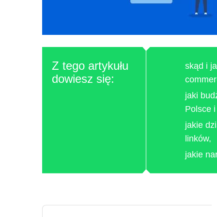
Z tego artykułu
skąd i j
dowiesz się:
commer
jaki bu
Polsce i
jakie d
linków,
jakie na