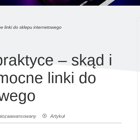
e linki do sklepu internetowego
praktyce – skąd i
mocne linki do
owego
niozaawansowany
Artykuł