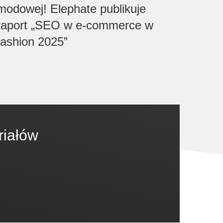
modowej! Elephate publikuje
raport „SEO w e-commerce w
fashion 2025”
riałów