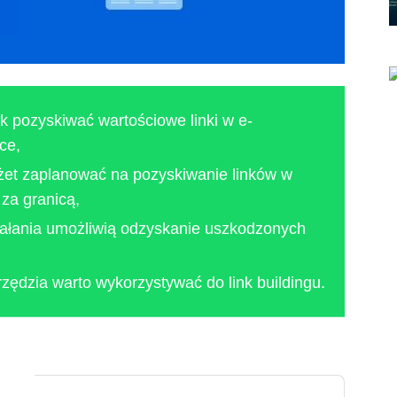
ak pozyskiwać wartościowe linki w e-
ce,
dżet zaplanować na pozyskiwanie linków w
 za granicą,
ziałania umożliwią odzyskanie uszkodzonych
rzędzia warto wykorzystywać do link buildingu.