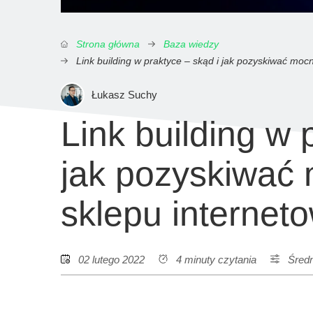
Strona główna
Baza wiedzy
Link building w praktyce – skąd i jak pozyskiwać mocn
Łukasz Suchy
Link building w 
jak pozyskiwać 
sklepu internet
02 lutego 2022
4 minuty czytania
Śred