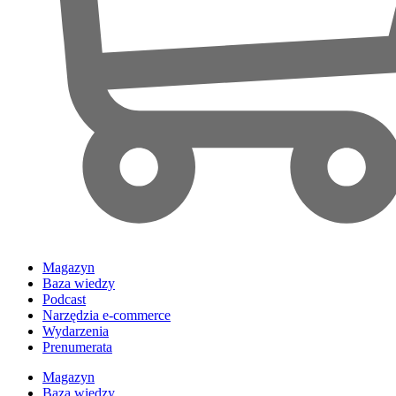
Magazyn
Baza wiedzy
Podcast
Narzędzia e-commerce
Wydarzenia
Prenumerata
Magazyn
Baza wiedzy