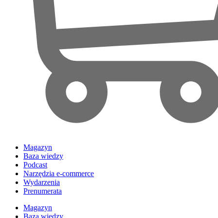
Magazyn
Baza wiedzy
Podcast
Narzędzia e-commerce
Wydarzenia
Prenumerata
Magazyn
Baza wiedzy